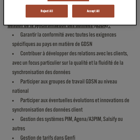
taxes afin de garantir sa transmission aux autorités
Reject All
Accept All
compétentes.
Gestion de la synchronisation des données (GSDN) :
Garantir la conformité avec toutes les exigences
spécifiques au pays en matière de GDSN
Contribuer à développer des relations avec les clients,
avec un focus particulier sur la qualité et la fluidité de la
synchronisation des données
Participer aux groupes de travail GDSN au niveau
national
Participer aux éventuelles évolutions et innovations de
synchronisation des données client
Gestion des systèmes PIM, Agena/A3PIM, Salsify ou
autres
Gestion de tarifs dans Genfi